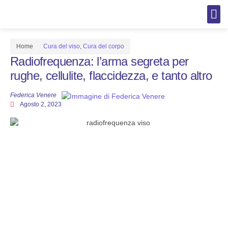
AI per C
AI per 
Cura del
Cura d
Cura d
Cura d
Home
Cura del viso
,
Cura del corpo
Radiofrequenza: l’arma segreta per
rughe, cellulite, flaccidezza, e tanto altro
Federica Venere
Agosto 2, 2023