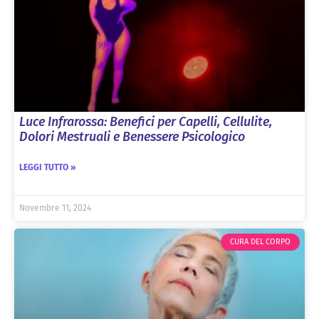
Luce Infrarossa: Benefici per Capelli, Cellulite,
Dolori Mestruali e Benessere Psicologico
LEGGI TUTTO »
Novembre 11, 2024
CURA DEL CORPO