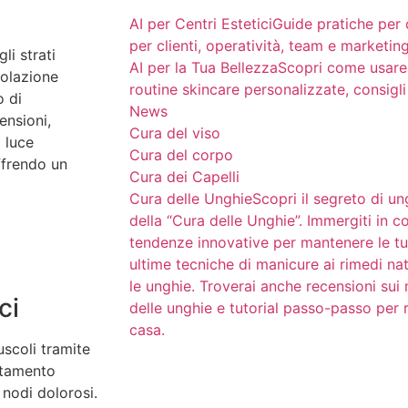
AI per Centri Estetici
Guide pratiche per 
per clienti, operatività, team e marketin
li strati
AI per la Tua Bellezza
Scopri come usare l
colazione
routine skincare personalizzate, consigli
o di
News
tensioni,
Cura del viso
a luce
Cura del corpo
ffrendo un
Cura dei Capelli
Cura delle Unghie
Scopri il segreto di un
della “Cura delle Unghie”. Immergiti in co
tendenze innovative per mantenere le tu
ultime tecniche di manicure ai rimedi natu
le unghie. Troverai anche recensioni sui 
ci
delle unghie e tutorial passo-passo per 
casa.
uscoli tramite
attamento
 nodi dolorosi.