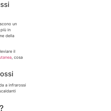
ssi
niscono un
più in
ne della
leviare il
utanea
, cosa
ossi
da a infrarossi
scaldanti
?