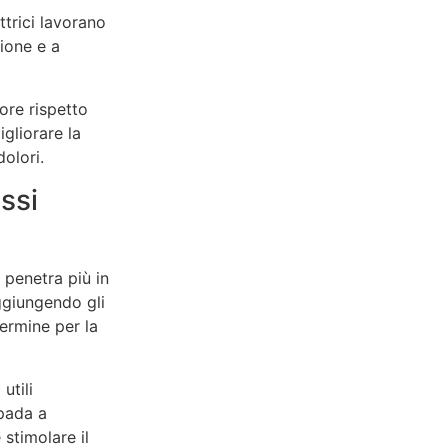
ttrici lavorano
sione e a
ore rispetto
gliorare la
dolori.
ssi
 penetra più in
ggiungendo gli
termine per la
utili
mpada a
 stimolare il