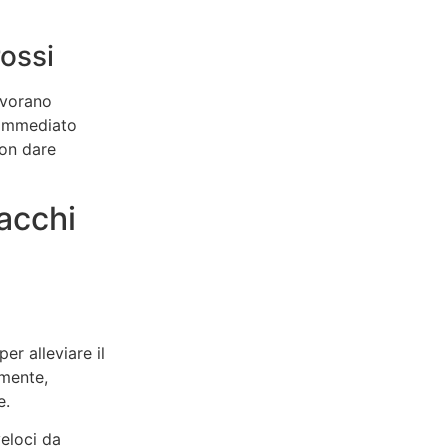
ossi
avorano
 immediato
non dare
acchi
r alleviare il
lmente,
e.
veloci da