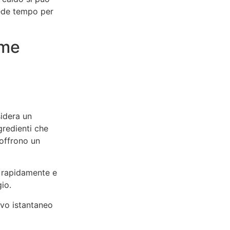
iede tempo per
eme
sidera un
gredienti che
 offrono un
o rapidamente e
gio.
evo istantaneo