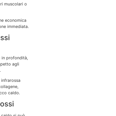
ri muscolari o
ione economica
ione immediata.
ssi
 in profondità,
petto agli
.
e infrarossa
collagene,
cco caldo.
ossi
 caldo si può