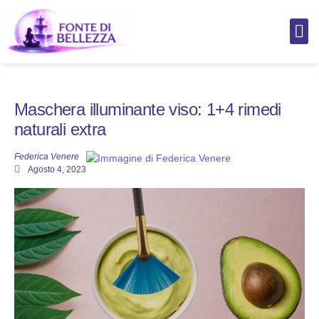
AI per C
AI per 
Cura del
Cura d
Cura d
Cura d
Maschera illuminante viso: 1+4 rimedi
naturali extra
Federica Venere
Agosto 4, 2023