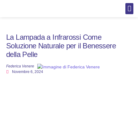
AI per C
AI per 
Cura del
Cura d
Cura d
Cura d
La Lampada a Infrarossi Come
Soluzione Naturale per il Benessere
della Pelle
Federica Venere
Novembre 6, 2024