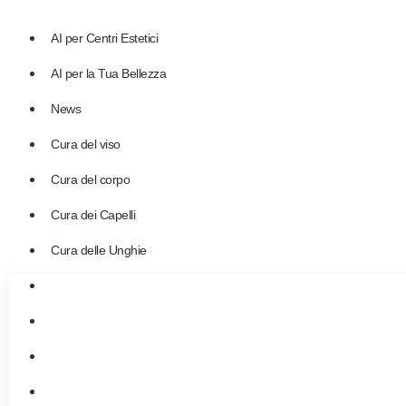
Vai
al
AI per Centri Estetici
contenuto
AI per la Tua Bellezza
News
Cura del viso
Cura del corpo
Cura dei Capelli
Cura delle Unghie
AI per Centri Estetici
AI per la Tua Bellezza
News
Cura del viso