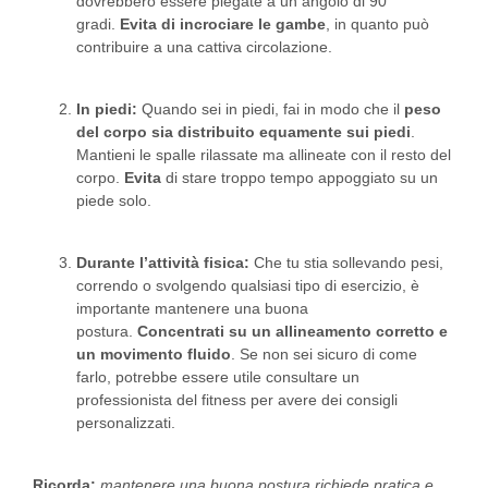
dovrebbero essere piegate a un angolo di 90
gradi.
Evita di incrociare le gambe
, in quanto può
contribuire a una cattiva circolazione.
In piedi:
Quando sei in piedi, fai in modo che il
peso
del corpo sia distribuito equamente sui piedi
.
Mantieni le spalle rilassate ma allineate con il resto del
corpo.
Evita
di stare troppo tempo appoggiato su un
piede solo.
Durante l’attività fisica:
Che tu stia sollevando pesi,
correndo o svolgendo qualsiasi tipo di esercizio, è
importante mantenere una buona
postura.
Concentrati su un allineamento corretto e
un movimento fluido
. Se non sei sicuro di come
farlo, potrebbe essere utile consultare un
professionista del fitness per avere dei consigli
personalizzati.
Ricorda:
mantenere una buona postura richiede pratica e