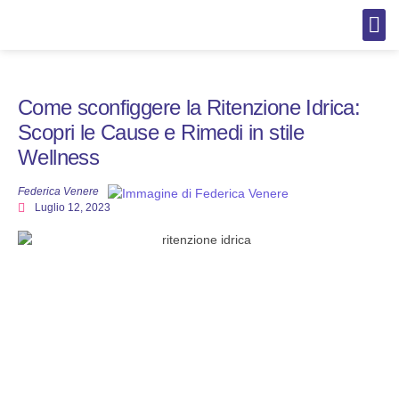
AI per C
AI per 
Cura del
Cura d
Cura d
Cura d
Come sconfiggere la Ritenzione Idrica:
Scopri le Cause e Rimedi in stile
Wellness
Federica Venere
Luglio 12, 2023