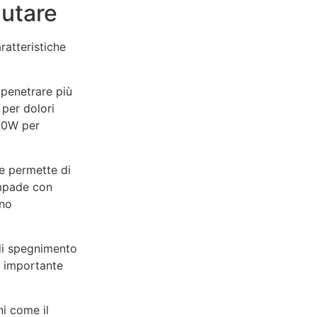
lutare
ratteristiche
 penetrare più
 per dolori
100W per
 e permette di
ampade con
ono
di spegnimento
è importante
i come il