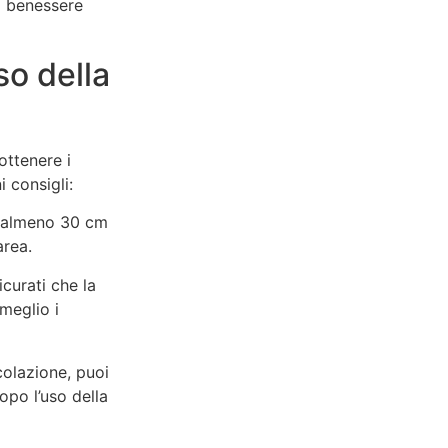
il benessere
so della
ottenere i
i consigli:
i almeno 30 cm
area.
icurati che la
 meglio i
rcolazione, puoi
opo l’uso della