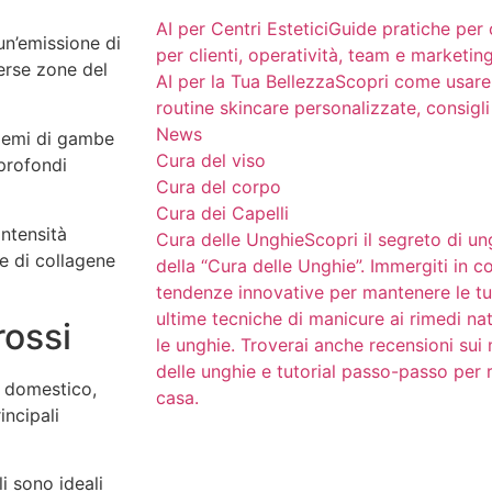
AI per Centri Estetici
Guide pratiche per 
n’emissione di
per clienti, operatività, team e marketin
verse zone del
AI per la Tua Bellezza
Scopri come usare l
routine skincare personalizzate, consigli
News
blemi di gambe
Cura del viso
 profondi
Cura del corpo
Cura dei Capelli
intensità
Cura delle Unghie
Scopri il segreto di un
e di collagene
della “Cura delle Unghie”. Immergiti in co
tendenze innovative per mantenere le tu
ultime tecniche di manicure ai rimedi natu
rossi
le unghie. Troverai anche recensioni sui 
delle unghie e tutorial passo-passo per 
o domestico,
casa.
incipali
i sono ideali