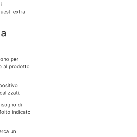
i
uesti extra
 a
uono per
to al prodotto
positivo
alizzati.
bisogno di
olto indicato
cerca un