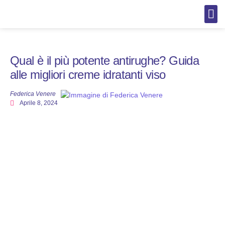
AI per C
AI per 
Cura del
Cura d
Cura d
Cura d
Qual è il più potente antirughe? Guida
alle migliori creme idratanti viso
Federica Venere
Aprile 8, 2024