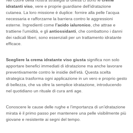
Nel cuore della nostra strategia di difesa ci sono le
creme
idratanti viso
, vere e proprie guardiane dell’idratazione
cutanea. La loro missione è duplice: fornire alla pelle l’acqua
necessaria e rafforzarne la barriera contro le aggressioni
esterne. Ingredienti come
l’acido ialuronico
, che attrae e
trattiene l’umidità, e gli
antiossidanti
, che combattono i danni
dei radicali liberi, sono essenziali per un trattamento idratante
efficace.
Scegliere la crema idratante viso giusta
significa non solo
apportare benefici immediati di idratazione ma anche lavorare
preventivamente contro le insidie dell’età. Questa scelta
strategica trasforma ogni applicazione in un vero e proprio gesto
di bellezza, che va oltre la semplice idratazione, introducendo
nel quotidiano un rituale di cura anti age.
Conoscere le cause delle rughe e l’importanza di un’idratazione
mirata è il primo passo per mantenere una pelle visibilmente più
giovane e resistente ai segni del tempo.